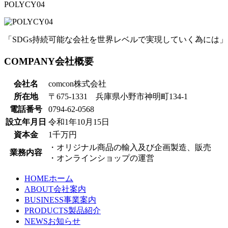
POLYCY
04
「
SDGs持続可能な会社を世界レベルで実現していく為には
」
COMPANY
会社概要
会社名
comcon株式会社
所在地
〒675-1331 兵庫県小野市神明町134-1
電話番号
0794-62-0568
設立年月日
令和1年10月15日
資本金
1千万円
・オリジナル商品の輸入及び企画製造、販売
業務内容
・オンラインショップの運営
HOME
ホーム
ABOUT
会社案内
BUSINESS
事業案内
PRODUCTS
製品紹介
NEWS
お知らせ